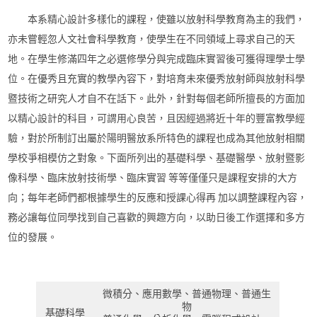
本系精心設計多樣化的課程，使雖以放射科學教育為主的我們，
亦未嘗輕忽人文社會科學教育，使學生在不同領域上尋求自己的天
地。在學生修滿四年之必選修學分與完成臨床實習後可獲得理學士學
位。在優秀且充實的教學內容下，對培育未來優秀放射師與放射科學
暨技術之研究人才自不在話下。此外，針對每個老師所擅長的方面加
以精心設計的科目，可謂用心良苦，且因經過將近十年的豐富教學經
驗，對於所制訂出屬於陽明醫放系所特色的課程也成為其他放射相關
學校爭相模仿之對象。下面所列出的基礎科學、基礎醫學、放射暨影
像科學、臨床放射技術學、臨床實習 等等僅僅只是課程安排的大方
向；每年老師們都根據學生的反應和授課心得再 加以調整課程內容，
務必讓每位同學找到自己喜歡的興趣方向，以助日後工作選擇和多方
位的發展。
微積分、應用數學、普通物理、普通生
物
基礎科學