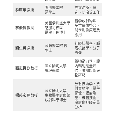
陽明醫學院
癌症治療、研
季匡華
教授
醫學士
究、防治等工作
醫學放射物理、
美國伊利諾大學
多重影像整合、
李俊信
教授
芝加哥校區
醫學影像原理及
醫學工程博士
應用
神經核醫學、腫
國防醫學院 醫
劉仁賢
教授
瘤核醫學、分子
學士
影像
藥物動力學、體
國立陽明大學
內輻射劑量評
張志賢
副教授
藥理學博士
估、腫瘤診斷藥
物研發
放射技術學、放
射器材學、醫學
國立陽明大學
影像、輻射劑
楊邦宏
副教授
生物醫學影像暨
量、核醫技術、
放射科學博士
腦影像神經定量
分析