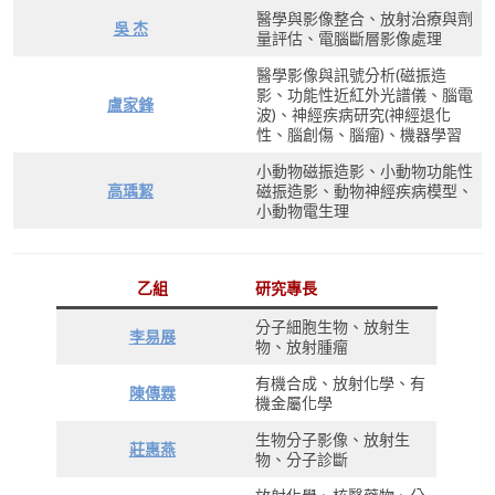
醫學與影像整合、放射治療與劑
吳 杰
量評估、電腦斷層影像處理
醫學影像與訊號分析(磁振造
影、功能性近紅外光譜儀、腦電
盧家鋒
波)、神經疾病研究(神經退化
性、腦創傷、腦瘤)、機器學習
小動物磁振造影、小動物功能性
高瑀絜
磁振造影、動物神經疾病模型、
小動物電生理
乙組
研究專長
分子細胞生物、放射生
李易展
物、放射腫瘤
有機合成、放射化學、有
陳傳霖
機金屬化學
生物分子影像、放射生
莊惠燕
物、分子診斷