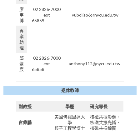
廖
02 2826-7000
宇
ext
yuboliao6@nycu.edu.tw
博
65859
專
案
助
理
邱
02 2826-7000
紫
ext
anthony112@nycu.edu.tw
宸
65858
退休教師
副教授
學歷
研究專長
美國佛羅里達大
核磁共振影像、
官偉鵬
學
核磁共振光譜、
核子工程學博士
核磁共振線圈