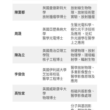
英國曼徹斯特大
放射線生物物
陳富都
學
理、放射技術暨
放射腫瘤學博士
實驗、放射腫瘤
生醫光電科學、
美國亞歷桑納大
極化光干涉技術
周晟
學
及應用 、近紅
醫學光電博士
外光譜學在醫學
上之應用
美國喬治亞理工
保健物理、放射
陳為立
學院
物理學、環境輻
核子工程博士
射學、輻射生物
醫學放射物理、
美國伊利諾大學
多重影像整合、
李俊信
芝加哥校區
醫學影像原理及
醫學工程博士
應用
美國威斯康辛大
核磁共振影像、
高怡宣
學
醫學影像處理
物理博士
分子與基因影