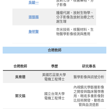
放射化學、核醫藥物、分
吳駿一
子影像
腫瘤代謝、放射生物學、
張御展
分子影像及放射治療之代
謝生理
奈米技術、核醫材料、生
詹明賢
物醫學影像檢測與應用
合聘教師
合聘教師
學歷
研究專長
美國匹茲堡大學
吳育德
醫學影像與訊號分析
電機工程博士
內視鏡光學斷層影像
之開發與臨床醫學應
國立台灣大學
郭文娟
用、眼底多重影像對
電機工程博士
比技術開發、動態血
管與血流造影