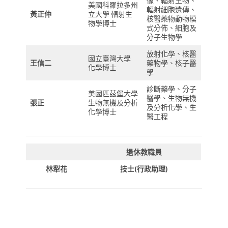
像、輻射生物、
美國科羅拉多州
輻射細胞遺傳、
黃正仲
立大學 輻射生
核醫藥物動物模
物學博士
式分佈、細胞及
分子生物學
放射化學、核醫
國立臺灣大學
王信二
藥物學、核子醫
化學博士
學
診斷藥學、分子
美國匹茲堡大學
醫學、生物無機
張正
生物無機及分析
及分析化學、生
化學博士
醫工程
退休教職員
林犁花
技士(行政助理)