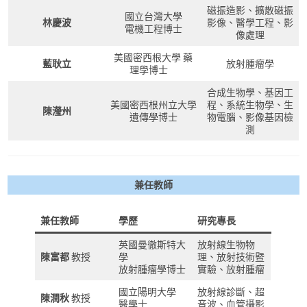
磁振造影、擴散磁振
國立台灣大學
林慶波
影像、醫學工程、影
電機工程博士
像處理
美國密西根大學 藥
藍耿立
放射腫瘤學
理學博士
合成生物學、基因工
美國密西根州立大學
程、系統生物學、生
陳瀅州
遺傳學博士
物電腦、影像基因檢
測
兼任教師
兼任教師
學歷
研究專長
英國曼徹斯特大
放射線生物物
陳富都
教授
學
理、放射技術暨
放射腫瘤學博士
實驗、放射腫瘤
國立陽明大學
放射線診斷、超
陳潤秋
教授
醫學士
音波、血管攝影