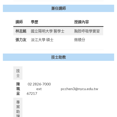
兼任講師
講師
學歷
授課內容
林志銘
國立陽明大學 醫學士
胸腔呼吸學實習
張力友
淡江大學 碩士
微積分
技士助教
技
士
陳
02 2826-7000
珮
ext
pcchen3@nycu.edu.tw
呈
67217
專
案
助
理