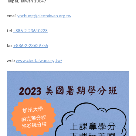
Taipei, Taiwan 10647
email
ynchung@cieetaiwan.org.tw
tel
+886-2-23640228
fax
+886-2-23629755
web
www.cieetaiwan.org.tw/