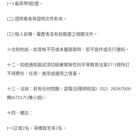
(一) 最高學(經)歷。
(二) 證照專長等證明文件影本。
(三) 個人自傳、履歷表及有助甄選之相關文件。
※合則約談，如資格不符或未獲錄取時，恕不退件或另行通知。
十二、如經通知面試須切結確實無性別平等教育法第27-1條所訂
不得聘任、任用、進用或運用之情事。
十三、洽詢：若有任何問題，請電洽(陽明校區)（02）28267000
轉(67217) (陳小姐)。
十四、備註：
(一)正取2名，得備取至多2名。