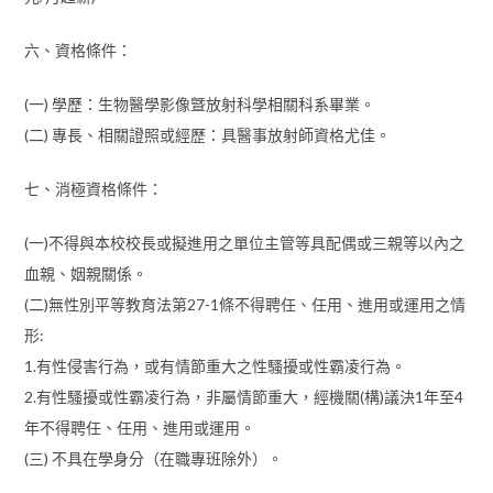
六、資格條件：
(一) 學歷：生物醫學影像曁放射科學相關科系畢業。
(二) 專長、相關證照或經歷：具醫事放射師資格尤佳。
七、消極資格條件：
(一)不得與本校校長或擬進用之單位主管等具配偶或三親等以內之
血親、姻親關係。
(二)無性別平等教育法第27-1條不得聘任、任用、進用或運用之情
形:
1.有性侵害行為，或有情節重大之性騷擾或性霸凌行為。
2.有性騷擾或性霸凌行為，非屬情節重大，經機關(構)議決1年至4
年不得聘任、任用、進用或運用。
(三) 不具在學身分（在職專班除外）。