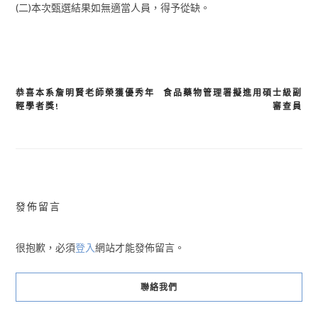
(二)本次甄選結果如無適當人員，得予從缺。
恭喜本系詹明賢老師榮獲優秀年
食品藥物管理署擬進用碩士級副
文
輕學者獎!
審查員
章
導
覽
發佈留言
很抱歉，必須
登入
網站才能發佈留言。
聯絡我們