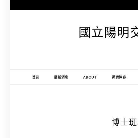
跳
至
主
要
國立陽明
內
容
首頁
最新消息
ABOUT
師資陣容
博士班