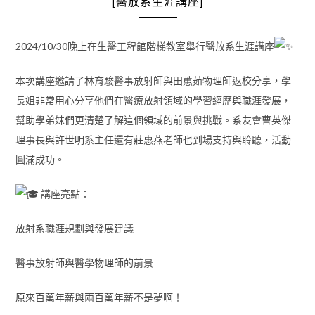
[醫放系生涯講座]
2024/10/30晚上在生醫工程館階梯教室舉行醫放系生涯講座
本次講座邀請了林育駿醫事放射師與田蕙茹物理師返校分享，學
長姐非常用心分享他們在醫療放射領域的學習經歷與職涯發展，
幫助學弟妹們更清楚了解這個領域的前景與挑戰。系友會曹英傑
理事長與許世明系主任還有莊惠燕老師也到場支持與聆聽，活動
圓滿成功。
講座亮點：
放射系職涯規劃與發展建議
醫事放射師與醫學物理師的前景
原來百萬年薪與兩百萬年薪不是夢啊！