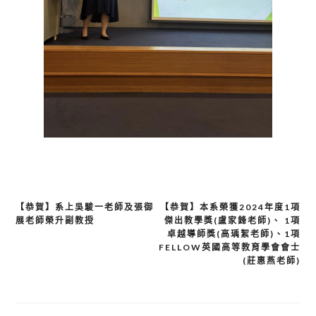
【恭賀】系上吳駿一老師及張御
【恭賀】本系榮獲2024年度1項
文
展老師榮升副教授
傑出教學獎(盧家鋒老師)、 1項
章
卓越導師獎(高瑀絜老師)、1項
FELLOW英國高等教育學會會士
導
(莊惠燕老師)
覽