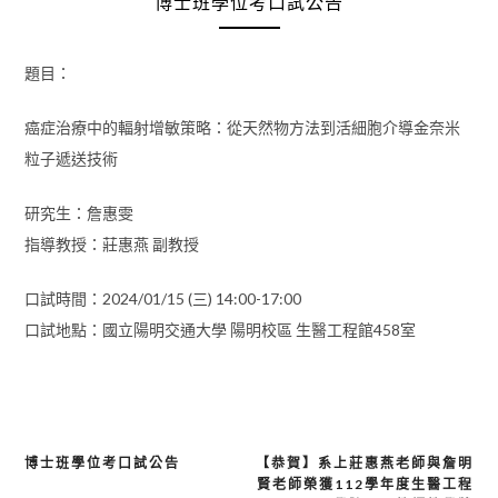
博士班學位考口試公告
題目：
癌症治療中的輻射增敏策略：從天然物方法到活細胞介導金奈米
粒子遞送技術
研究生：詹惠雯
指導教授：莊惠燕 副教授
口試時間：2024/01/15 (三) 14:00-17:00
口試地點：國立陽明交通大學 陽明校區 生醫工程館458室
博士班學位考口試公告
【恭賀】系上莊惠燕老師與詹明
文
賢老師榮獲112學年度生醫工程