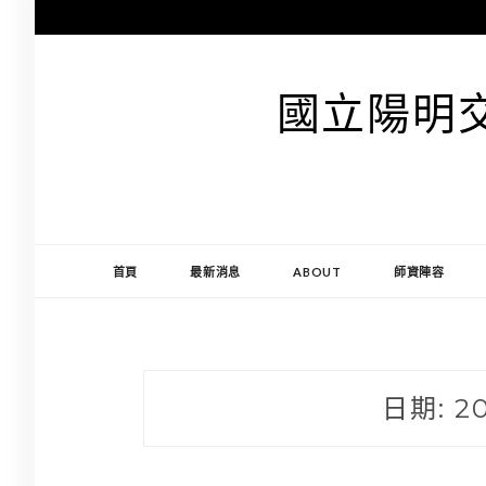
跳
至
主
要
國立陽明
內
容
首頁
最新消息
ABOUT
師資陣容
日期:
2