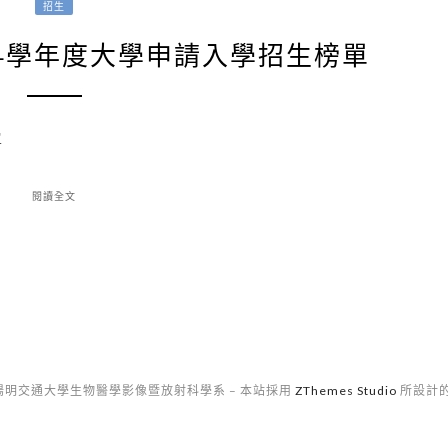
招生
14學年度大學申請入學招生榜單
單
閱讀全文
- 國立陽明交通大學生物醫學影像暨放射科學系
–
本站採用
ZThemes Studio
所設計的 